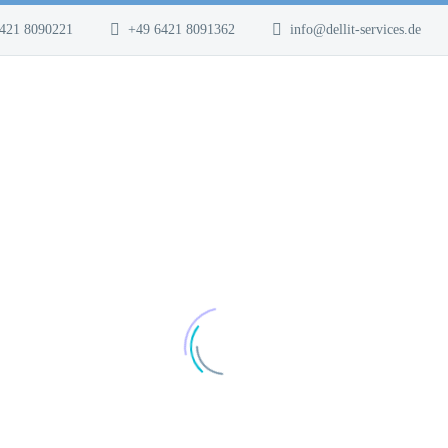
421 8090221
+49 6421 8091362
info@dellit-services.de