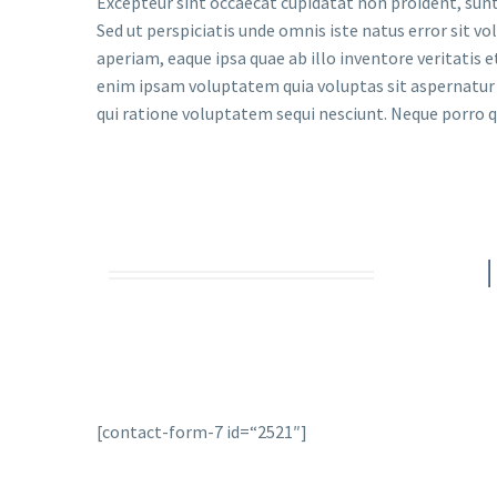
Excepteur sint occaecat cupidatat non proident, sunt 
Sed ut perspiciatis unde omnis iste natus error si
aperiam, eaque ipsa quae ab illo inventore veritatis 
enim ipsam voluptatem quia voluptas sit aspernatur 
qui ratione voluptatem sequi nesciunt. Neque porro q
[contact-form-7 id=“2521″]