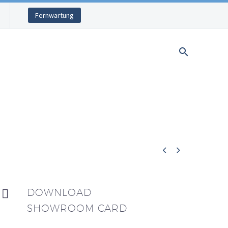
Fernwartung


DOWNLOAD


SHOWROOM CARD