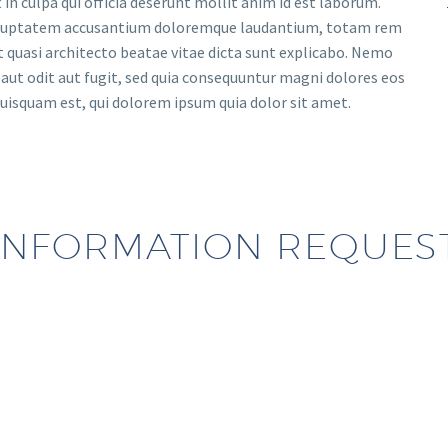
in culpa qui officia deserunt mollit anim id est laborum.
t voluptatem accusantium doloremque laudantium, totam rem
et quasi architecto beatae vitae dicta sunt explicabo. Nemo
aut odit aut fugit, sed quia consequuntur magni dolores eos
uisquam est, qui dolorem ipsum quia dolor sit amet.
INFORMATION REQUES