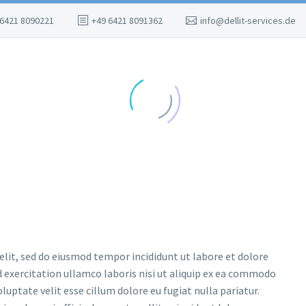
 6421 8090221
+49 6421 8091362
info@dellit-services.de
elit, sed do eiusmod tempor incididunt ut labore et dolore
 exercitation ullamco laboris nisi ut aliquip ex ea commodo
luptate velit esse cillum dolore eu fugiat nulla pariatur.