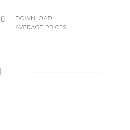
DOWNLOAD


AVERAGE PRICES
T