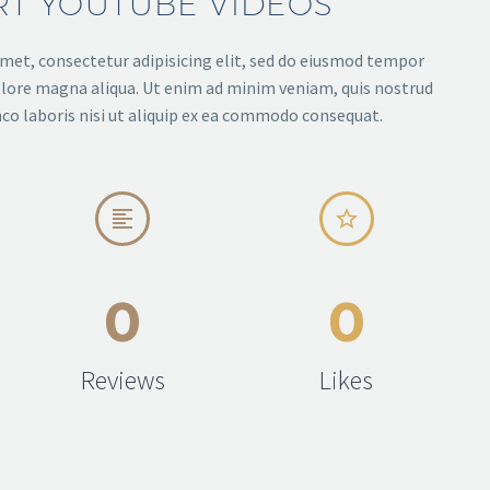
RT YOUTUBE VIDEOS
met, consectetur adipisicing elit, sed do eiusmod tempor
dolore magna aliqua. Ut enim ad minim veniam, quis nostrud
co laboris nisi ut aliquip ex ea commodo consequat.




0
0
Reviews
Likes