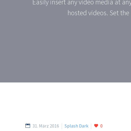
Easily insert any video media at an
hosted videos. Set the 
31. März 2016
Splash Dark
0