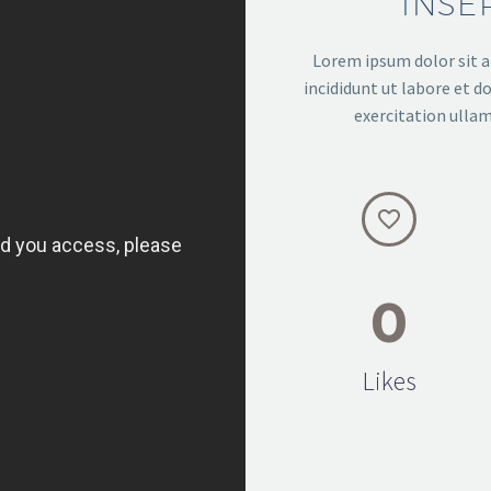
INSE
Lorem ipsum dolor sit a
incididunt ut labore et 
exercitation ullam


0
Likes