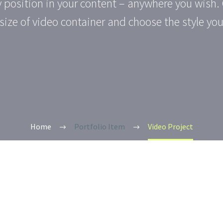
y position in your content – anywhere you wish.
size of video container and choose the style you
Home
Portfolio Item
Video Project