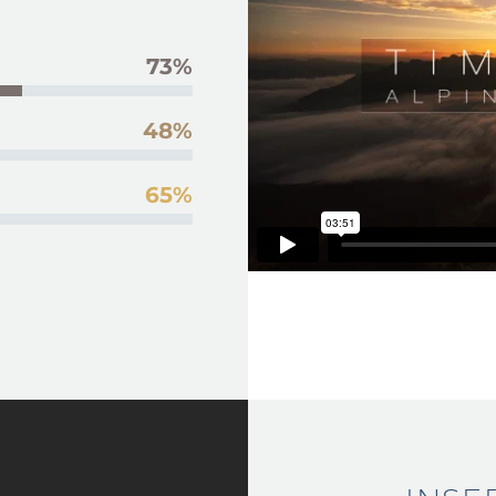
73%
48%
65%