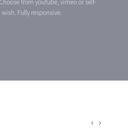
 Choose from youtube, vimeo or self-
 wish. Fully responsive.

