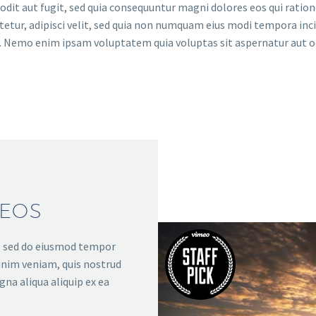
odit aut fugit, sed quia consequuntur magni dolores eos qui rati
ctetur, adipisci velit, sed quia non numquam eius modi tempora i
 Nemo enim ipsam voluptatem quia voluptas sit aspernatur aut odi
DEOS
t, sed do eiusmod tempor
inim veniam, quis nostrud
gna aliqua aliquip ex ea