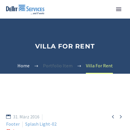
VILLA FOR RENT
Home
Portfolio Item
Villa For Rent


31. März 2016
Footer
Splash Light-02