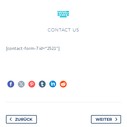


CONTACT US
[contact-form-7 id=“2521″]
ZURÜCK
WEITER