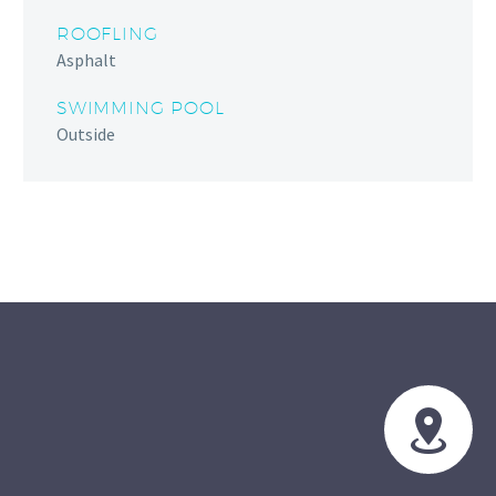
ROOFLING
Asphalt
SWIMMING POOL
Outside

