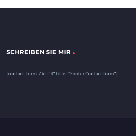
elit. Aenean sollicitudin,
lore enean sollicitudin,
lorem quis bibendum
aucto.
SCHREIBEN SIE MIR
[contact-form-7 id="4" title="Footer Contact form"]