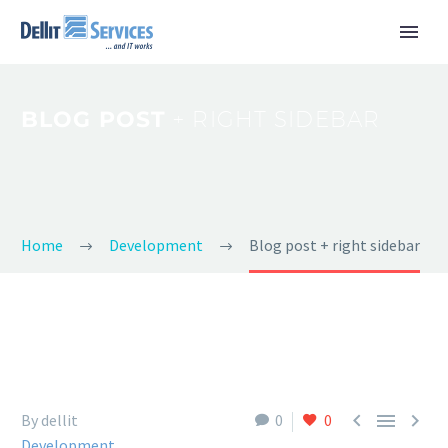
BLOG POST
+ RIGHT SIDEBAR
Home
Development
Blog post + right sidebar



By dellit
0
0
Development