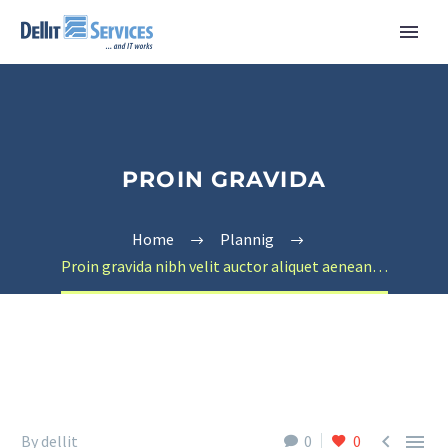
PROIN GRAVIDA
Home
Plannig
Proin gravida nibh velit auctor aliquet aenean…


By dellit
0
0