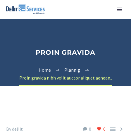
PROIN GRAVIDA
Home
Plannig
Proin gravida nibh velit auctor aliquet aenean..


By dellit
0
0