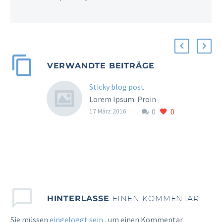
VERWANDTE BEITRÄGE
Sticky blog post
Lorem Ipsum. Proin
0
0
gravida nibh vel velit
17 März 2016
auctor aliquet. Aenean
sollicitudin, lorem quis
bibendum auctor, nisi elit
consequat ipsum, nec
sagittis sem nibh id elit.
HINTERLASSE
EINEN KOMMENTAR
Sie müssen
eingeloggt sein
, um einen Kommentar